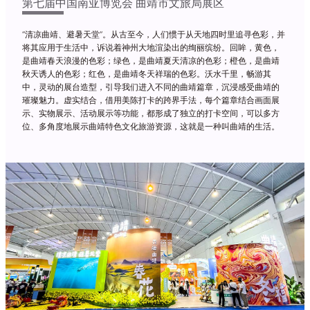
第七届中国南亚博览会 曲靖市文旅局展区
“清凉曲靖、避暑天堂”。从古至今，人们惯于从天地四时里追寻色彩，并
将其应用于生活中，诉说着神州大地渲染出的绚丽缤纷。回眸，黄色，
是曲靖春天浪漫的色彩；绿色，是曲靖夏天清凉的色彩；橙色，是曲靖
秋天诱人的色彩；红色，是曲靖冬天祥瑞的色彩。沃水千里，畅游其
中，灵动的展台造型，引导我们进入不同的曲靖篇章，沉浸感受曲靖的
璀璨魅力。虚实结合，借用美陈打卡的跨界手法，每个篇章结合画面展
示、实物展示、活动展示等功能，都形成了独立的打卡空间，可以多方
位、多角度地展示曲靖特色文化旅游资源，这就是一种叫曲靖的生活。
Previous
Next