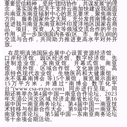
重要贺信精神，坚持“团结协作，共谋发展”的理
念，落实国务院关于支持云南加快建设我国面
向南亚东南亚辐射中心的意见要求，聚焦南亚
方向、服务国家外交大局，充分发挥南博会在
促进我与南亚东南亚和环印度洋地区国家在商
品、项目、投资、人文等领域交流合作的平台
作用，进一步加强国内各省(区、市、单位)间的
交流与合作，共同助力推进更高水平对外开
放。
在昆明滇池国际会展中心设置资源经济馆、
口岸经济馆、园区经济馆、数字经济馆、先
进制造业馆、东南亚馆、开幕式馆、南亚
馆、境外馆、区域合作馆、文化旅游馆、高
原特色现代农业馆、生物医药和大健康馆、
永不落幕南博会 等15个展馆，展览展示面积
15万平方米，并通过“南博会 数字化平
台”(www.csa-expo.com) 同步进行呈现。同
期还将举办第4届中国一南亚合作论坛、2023
年大湄公河次区域 经济走廊省长论坛、第16
届中国一南亚商务论坛、第4届中国一南亚技
术转移与创新合作大会、第9届中国一南亚东
南亚智库论坛、第5届中国—东南亚商务论坛
等十余项会期活动。